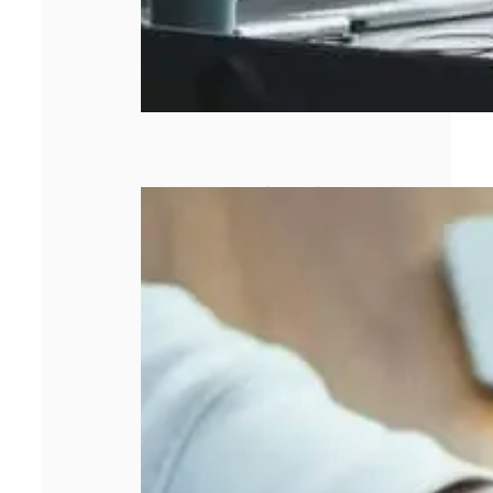
Entreprise qui
stagne : 5 leviers
concrets pour
relancer la
croissance