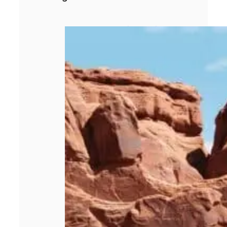
Pourquoi le choix
d’un rédacteur
spécialisé est
déterminant pour
un site de
voyage ?