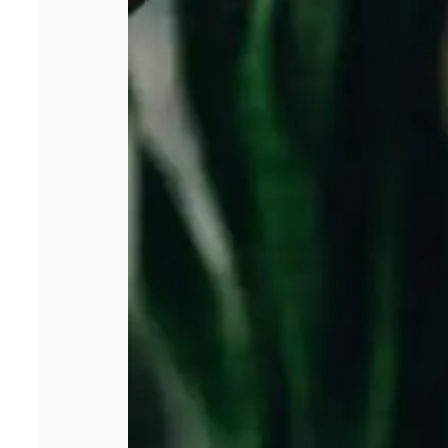
facturation est
devenue un
enjeu majeur
pour les
entreprises