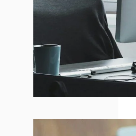
Entreprise
qui stagne :
5 leviers