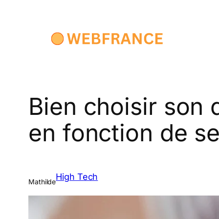
Aller
au
contenu
Bien choisir son 
en fonction de s
High Tech
Mathilde