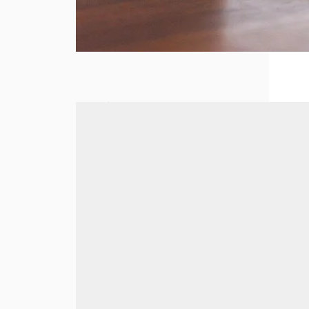
Le
secrétariat
à distance :
une
nouvelle
ère pour les
métiers
administratif
s