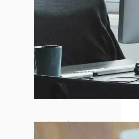
Entreprise
qui stagne :
5 leviers