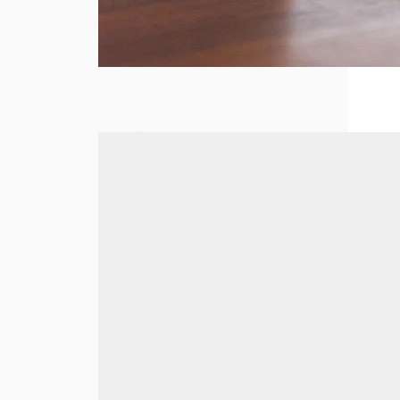
Le
secrétariat
à distance :
une
nouvelle
ère pour les
métiers
administratif
s