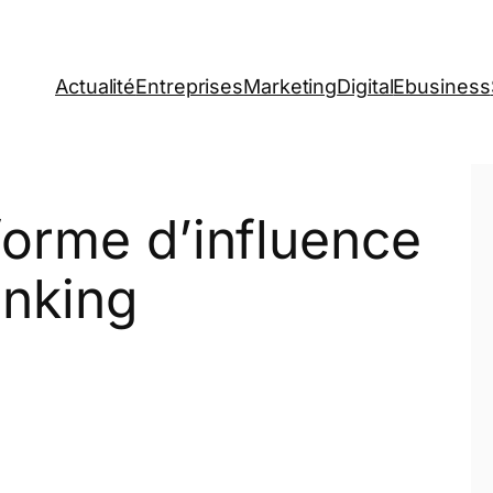
Actualité
Entreprises
Marketing
Digital
Ebusiness
forme d’influence
inking