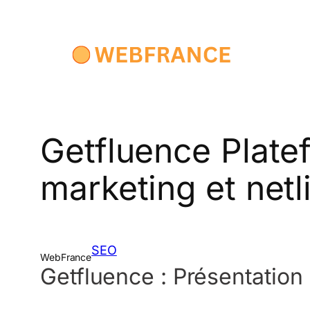
Aller
au
contenu
Getfluence Plate
marketing et netl
SEO
WebFrance
Getfluence : Présentation