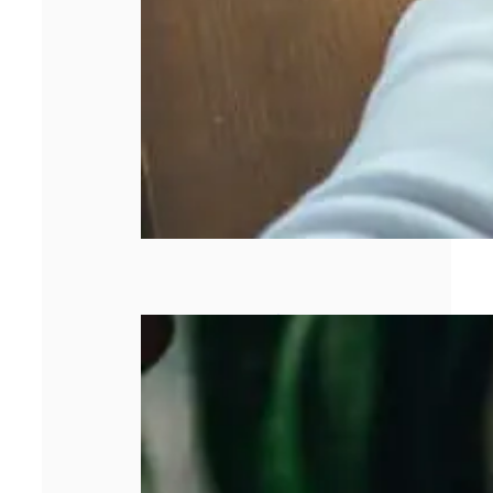
Pourquoi la
gestion de la
facturation est
devenue un
enjeu majeur
pour les
entreprises