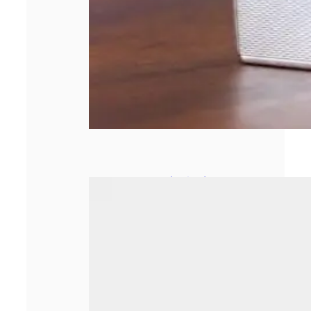
Le secrétariat à
distance : une
nouvelle ère pour
les métiers
administratifs