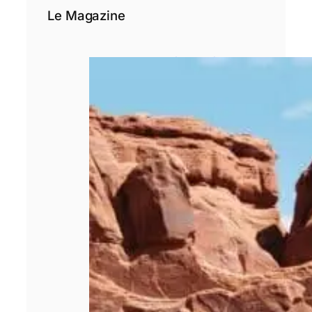
Le Magazine
Pourquoi le choix
d’un rédacteur
spécialisé est
déterminant pour
un site de
voyage ?