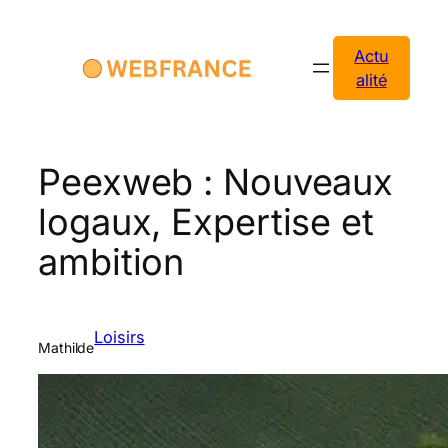
Aller
au
Actu
contenu
alité
Peexweb : Nouveaux
logaux, Expertise et
ambition
Loisirs
Mathilde