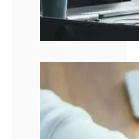
Entreprise qui
stagne : 5 leviers
concrets pour
relancer la
croissance