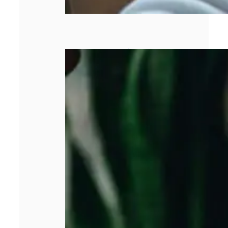
Pourquoi la
gestion de la
facturation est
devenue un
enjeu majeur
pour les
entreprises