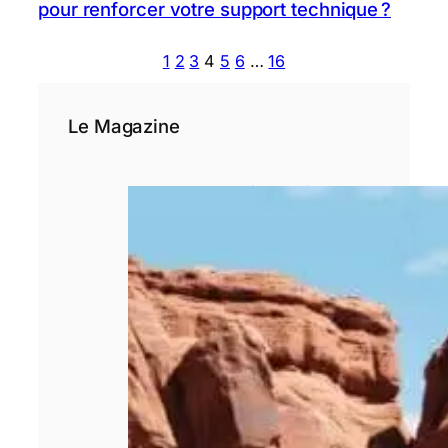
pour renforcer votre support technique ?
1
2
3
4
5
6
…
16
Le Magazine
Pourquoi le choix
d’un rédacteur
spécialisé est
déterminant pour
un site de
voyage ?