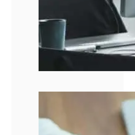
Entreprise qui
stagne : 5 leviers
concrets pour
relancer la
croissance