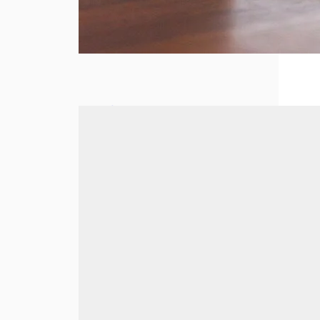
Le
secrétariat
à distance :
une
nouvelle
ère pour les
métiers
administratif
s