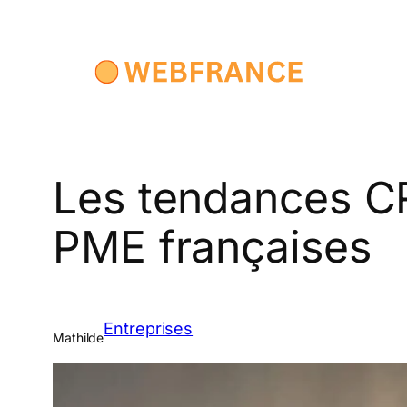
Aller
au
contenu
Les tendances C
PME françaises
Entreprises
Mathilde