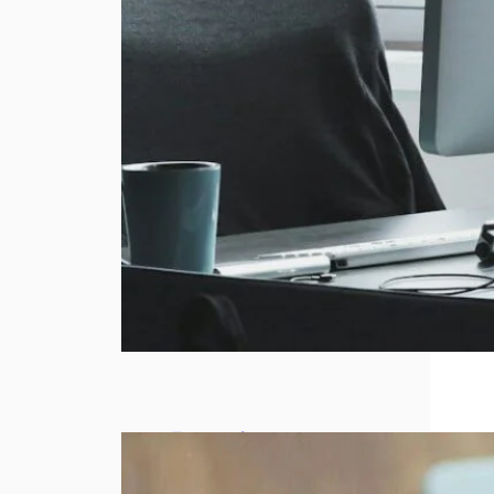
Entreprise
qui stagne :
5 leviers