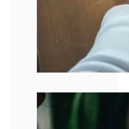
Pourquoi la
gestion de la
facturation est
devenue un
enjeu majeur
pour les
entreprises