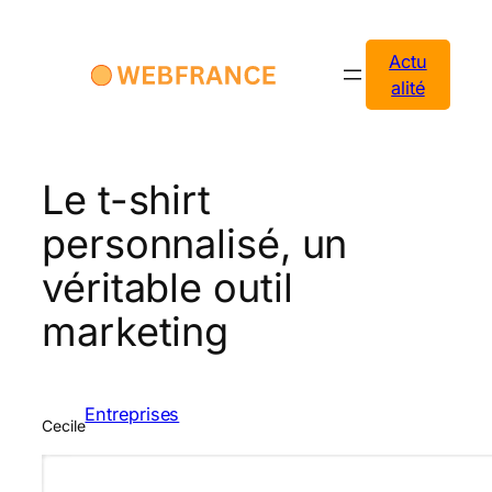
Aller
au
Actu
contenu
alité
Le t-shirt
personnalisé, un
véritable outil
marketing
Entreprises
Cecile