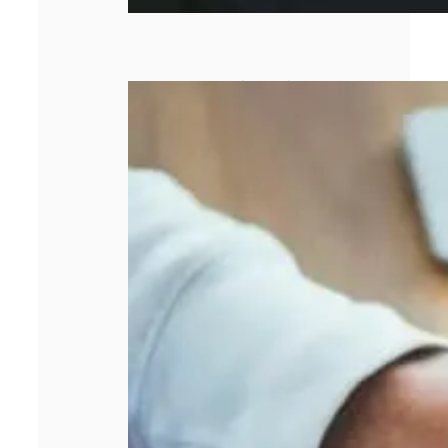
Entreprise qui
stagne : 5 leviers
concrets pour
relancer la
croissance