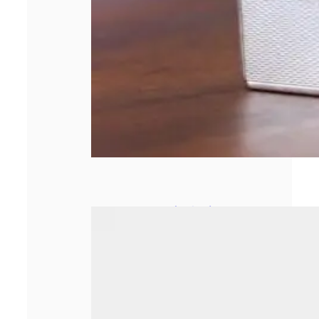
Le secrétariat à
distance : une
nouvelle ère pour
les métiers
administratifs