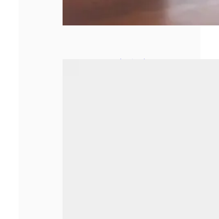
Le secrétariat à
distance : une
nouvelle ère pour
les métiers
administratifs