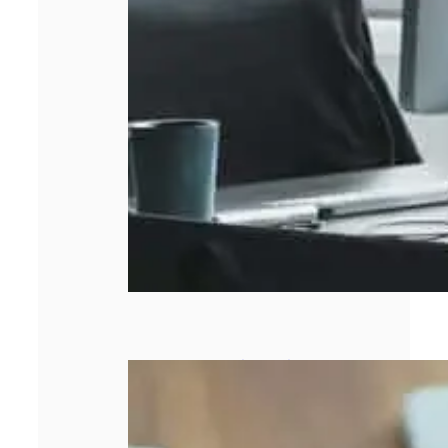
Entreprise qui
stagne : 5 leviers
concrets pour
relancer la
croissance