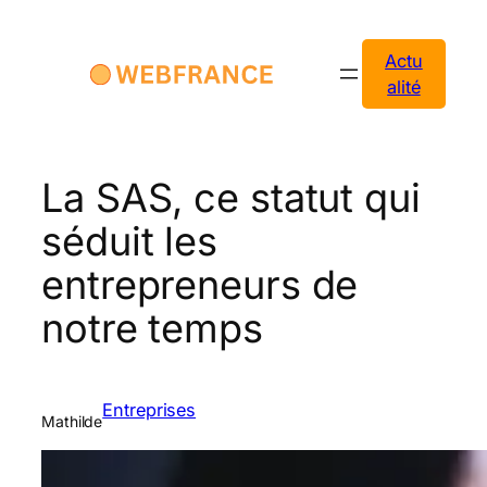
Aller
au
Actu
contenu
alité
La SAS, ce statut qui
séduit les
entrepreneurs de
notre temps
Entreprises
Mathilde