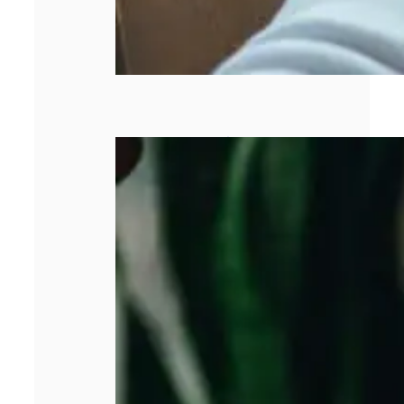
Pourquoi la
gestion de la
facturation est
devenue un
enjeu majeur
pour les
entreprises