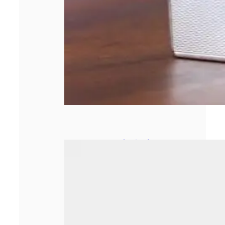
Le secrétariat à
distance : une
nouvelle ère pour
les métiers
administratifs