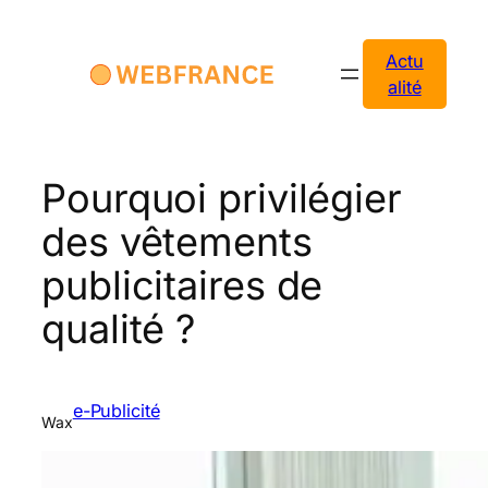
Aller
au
Actu
contenu
alité
Pourquoi privilégier
des vêtements
publicitaires de
qualité ?
e-Publicité
Wax