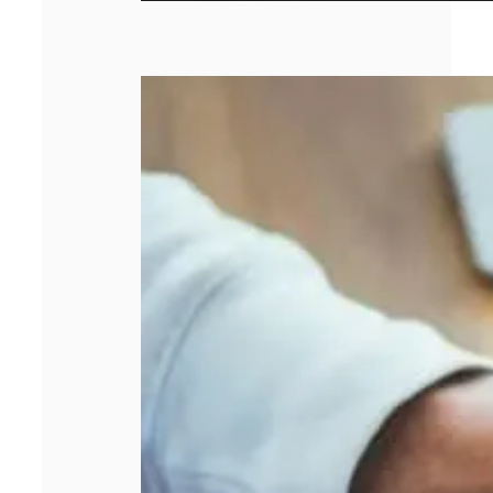
Entreprise qui
stagne : 5 leviers
concrets pour
relancer la
croissance