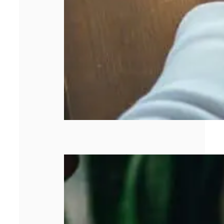
Pourquoi la
gestion de la
facturation est
devenue un
enjeu majeur
pour les
entreprises