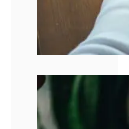
Pourquoi la
gestion de la
facturation est
devenue un
enjeu majeur
pour les
entreprises