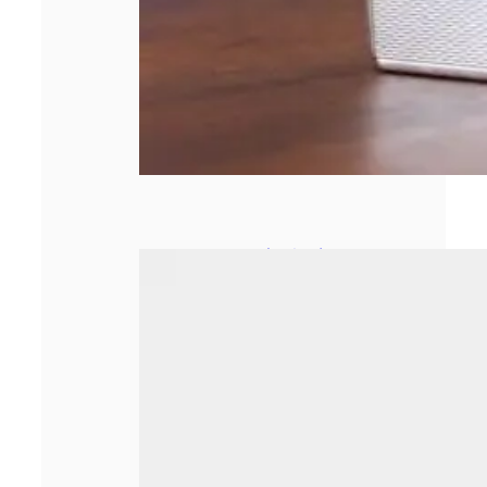
Le secrétariat à
distance : une
nouvelle ère pour
les métiers
administratifs