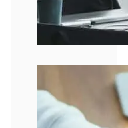
Entreprise qui
stagne : 5 leviers
concrets pour
relancer la
croissance