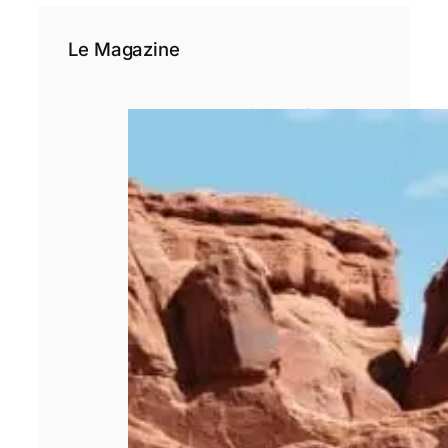
Le Magazine
Pourquoi le choix
d’un rédacteur
spécialisé est
déterminant pour
un site de
voyage ?