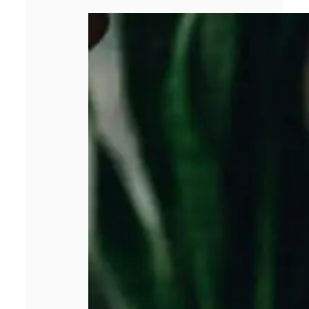
Pourquoi la
gestion de la
facturation est
devenue un
enjeu majeur
pour les
entreprises